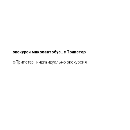
экскурси микроавтобус , е Трипстер
е-Трипстер , индивидуально экскурсия