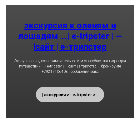
экскурсия к оленям и
лошадям ...| e‑tripster | —
сайт | е-трипстер|
Экскурсию по достопримечательностям от сообщества гидов для
путешествий— .| e‑tripster | — сайт | е-трипстер| ...бронируйте
+79217106408 ..сообщения макс
. < экскурсия >.| e‑tripster |