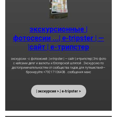
экскурсионные |
фотосесии ...| e‑tripster | —
сайт | е-трипстер|
экскурсии - с фотосесией .| e‑tripster | — сайт | е-трипстер| Это фото
с кейсами дегег и валюты и блогерской шляпой ..Экскурсию по
достопримечательностям от сообщества гидов для путешествий—
бронируйте +79217106408 ..сообщения макс
< экскурсия >.| e‑tripster |