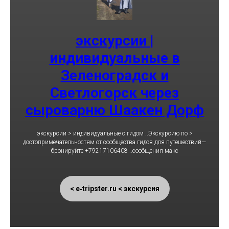
экскурсии |
индивидуальные в
Зеленоградск и
Светлогорск через
сыроварню Шаакен Дорф
< экскурсии > индивидуальные с гидом ..Экскурсию по
достопримечательностям от сообщества гидов для путешествий—
бронируйте +79217106408 ..сообщения макс
e‑tripster.ru < экскурсия >