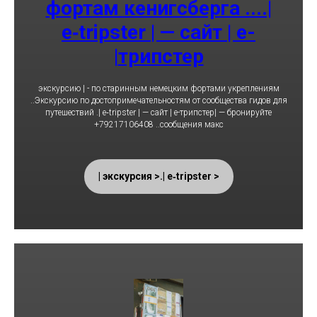
фортам кенигсберга ....|
e‑tripster | — сайт | е-
трипстер|
экскурсию | - по старинным немецким фортами укреплениям
..Экскурсию по достопримечательностям от сообщества гидов для
путешествий .| e‑tripster | — сайт | е-трипстер| — бронируйте
+79217106408 ..сообщения макс
< экскурсия >.| e‑tripster |