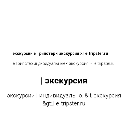
экскурсии е Трипстер < экскурсия >.| e‑tripster.ru
е Трипстер индивидуальные < экскурсия >.| e‑tripster.ru
экскурсия |
экскурсии | индивидуально..&lt; экскурсия
&gt;.| e‑tripster.ru