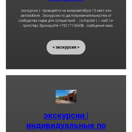
экскурсии | - проводятся на микроавтобусе 13 мест или
автомобиле ..Экскурсию по достопримечательностям от
сообщества гидов для путешествий ....| e‑tripster | — сайт | е-
трипстер| .бронируйте +79217106408 ..сообщения макс ...
< экскурсия >
экскурсии |
индивидуальные по